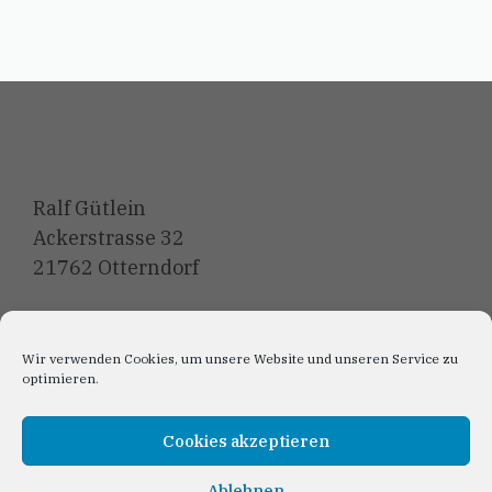
Ralf Gütlein
Ackerstrasse 32
21762 Otterndorf
E-Mail: Kontakt@CDUotterndorf.de
Wir verwenden Cookies, um unsere Website und unseren Service zu
optimieren.
Cookies akzeptieren
Anmeldung Newslett
er
Ablehnen