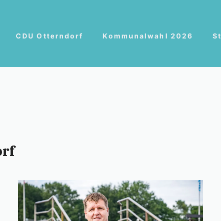
CDU Otterndorf
Kommunalwahl 2026
S
orf