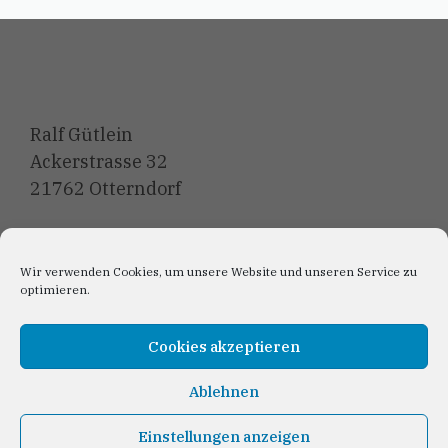
Ralf Gütlein
Ackerstrasse 32
21762 Otterndorf
E-Mail: Kontakt@CDUotterndorf.de
Wir verwenden Cookies, um unsere Website und unseren Service zu
optimieren.
Cookies akzeptieren
Anmeldung Newslett
er
Ablehnen
Einstellungen anzeigen