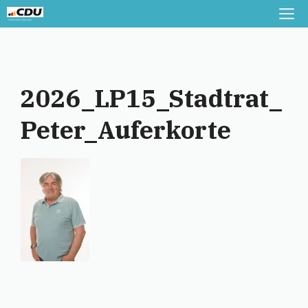
Zum
M
Inhalt
springen
2026_LP15_Stadtrat_
Peter_Auferkorte