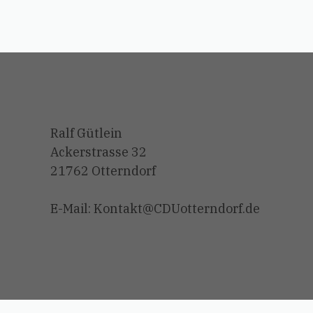
Ralf Gütlein
Ackerstrasse 32
21762 Otterndorf
E-Mail: Kontakt@CDUotterndorf.de