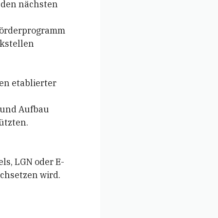
n den nächsten
 Förderprogramm
kstellen
en etablierter
g und Aufbau
ützten.
els, LGN oder E-
rchsetzen wird.