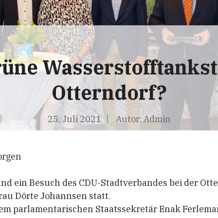
rüne Wasserstofftankste
Otterndorf?
25. Juli 2021
Autor:
Admin
orgen
and ein Besuch des CDU-Stadtverbandes bei der Ott
rau Dörte Johannsen statt.
m parlamentarischen Staatssekretär Enak Ferleman