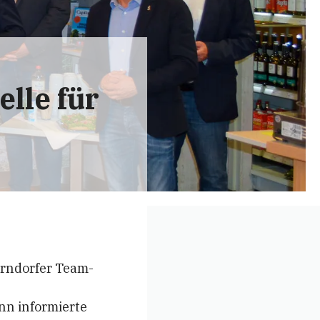
lle für
erndorfer Team-
n informierte