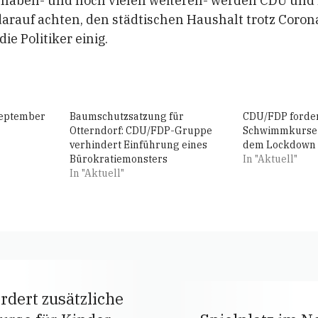
orhaben- und noch vielen weiteren- werden CDU und 
arauf achten, den städtischen Haushalt trotz Corona
die Politiker einig.
September
Baumschutzsatzung für
CDU/FDP forder
Otterndorf: CDU/FDP-Gruppe
Schwimmkurse 
verhindert Einführung eines
dem Lockdown
Bürokratiemonsters
In "Aktuell"
In "Aktuell"
dert zusätzliche