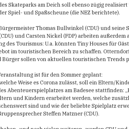
es Skateparks am Deich soll ebenso zügig realisiert
er Spiel- und Spaßscheune (die NEZ berichtete).
 Bürgermeister Thomas Bullwinkel (CDU) und seine S
CDU) und Carsten Nickel (FDP) arbeiten außerdem a
g des Tourismus: U.a. könnten Tiny Houses für Gäs
ebot im touristischen Bereich zu schaffen. Otterndor
Bürger sollen von aktuellen touristischen Trends pr
eranstaltung ist für den Sommer geplant:
welche Weise es Corona zulässt, soll ein Eltern/Kin
des Abenteuerspielplatzes am Badesee stattfinden: „H
tern und Kindern erarbeitet werden, welche zusätz
chenswert sind und wie der beliebte Spielplatz erw
Gruppensprecher Steffen Matzner (CDU).