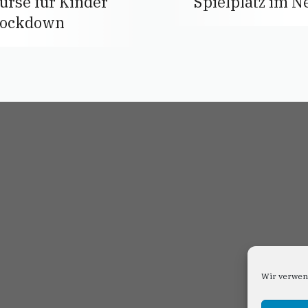
se für Kinder
Spielplatz im N
Lockdown
Wir verwen