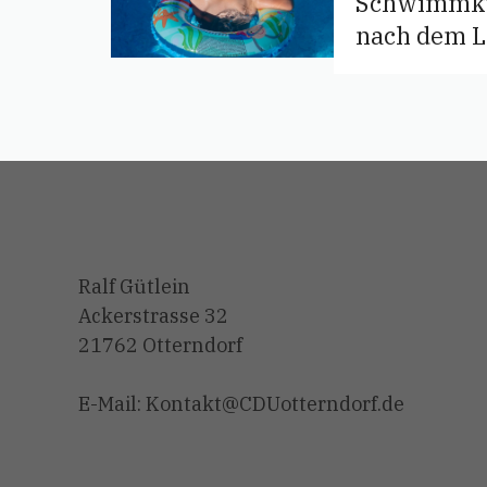
Schwimmkur
nach dem 
Ralf Gütlein
Ackerstrasse 32
21762 Otterndorf
E-Mail: Kontakt@CDUotterndorf.de