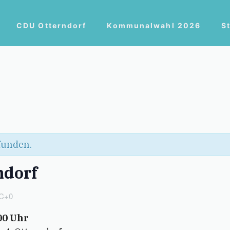
CDU Otterndorf
Kommunalwahl 2026
S
efunden.
ndorf
C+0
00 Uhr