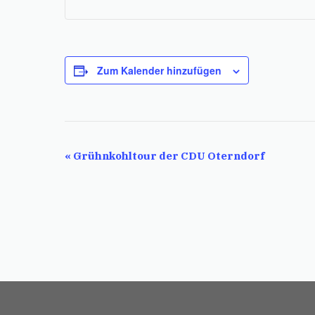
Zum Kalender hinzufügen
V
«
Grühnkohltour der CDU Oterndorf
e
r
a
n
s
t