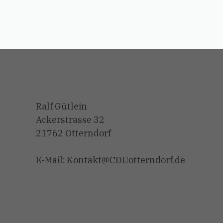
Ralf Gütlein
Ackerstrasse 32
21762 Otterndorf
E-Mail: Kontakt@CDUotterndorf.de