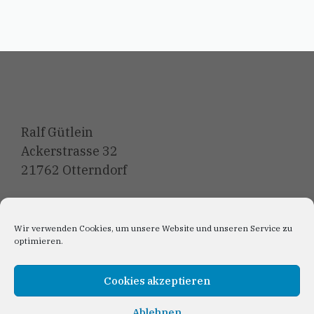
Ralf Gütlein
Ackerstrasse 32
21762 Otterndorf
E-Mail: Kontakt@CDUotterndorf.de
Wir verwenden Cookies, um unsere Website und unseren Service zu
optimieren.
Cookies akzeptieren
Anmeldung Newslett
er
Ablehnen