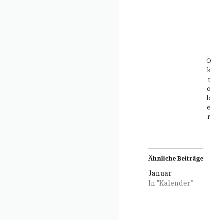
O
k
t
o
b
e
r
Ähnliche Beiträge
Januar
In "Kalender"