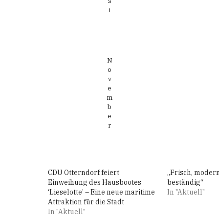
s
t
N
o
v
e
m
b
e
r
CDU Otterndorf feiert
„Frisch, moder
Einweihung des Hausbootes
beständig“
‘Lieselotte’ – Eine neue maritime
In "Aktuell"
Attraktion für die Stadt
In "Aktuell"