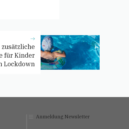
 zusätzliche
 für Kinder
m Lockdown
Anmeldung Newslett
er