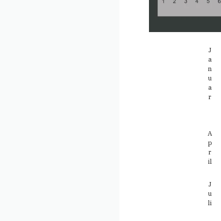
J
a
n
u
a
r
A
p
r
il
J
u
li